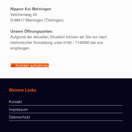
Nippon Koi Meiningen
Veilchenweg 43
D-98617 Meiningen (Thüringen)
Unsere Öffnungszeiten:
Aufgrund der aktuellen Situation können wir Sie nur nach
telefonischer Anmeldung unter 0160 / 7140060 bei uns
empfangen.
Kontakt aufnehmen
Weitere Links
Kontakt
Impressum
Datenschutz