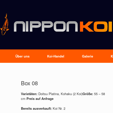
Über uns
Koi-Handel
Galerie
K
Box 08
Varietäten:
Doitsu Platina, Kohaku (2 Koi)
Größe:
55 – 58
cm
Preis auf Anfrage
Bereits ausverkauft:
Koi Nr. 2