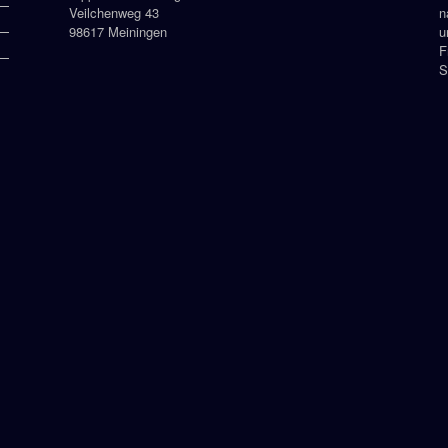
Veilchenweg 43
n
98617 Meiningen
u
F
S