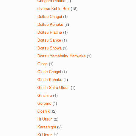
Choguro Platina
(1)
diverse Koi in Box
(18)
Doitsu Chagoi
(1)
Doitsu Kohaku
(3)
Doitsu Platina
(1)
Doitsu Sanke
(1)
Doitsu Showa
(1)
Doitsu Yamabuky Hariwake
(1)
Ginga
(1)
Ginrin Chagoi
(1)
Ginrin Kohaku
(1)
Ginrin Shiro Utsuri
(1)
Ginshiro
(1)
Goromo
(1)
Goshiki
(2)
Hi Utsuri
(2)
Karashigoi
(2)
Ki Utsuri
(1)