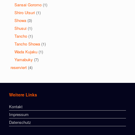
Sansai Goromo
(1)
Shiro Utsuri
(1)
Showa
(3)
Shusui
(1)
Tancho
(1)
Tancho Showa
(1)
Wada Kujaku
(1)
Yamabuky
(7)
reserviert
(4)
Weitere Links
Kontakt
Impressum
Datenschutz