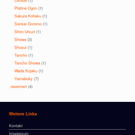
Oshiba
(1)
Platina Ogon
(1)
Sakura Kohaku
(1)
Sansai Goromo
(1)
Shiro Utsuri
(1)
Showa
(3)
Shusui
(1)
Tancho
(1)
Tancho Showa
(1)
Wada Kujaku
(1)
Yamabuky
(7)
reserviert
(4)
Weitere Links
Kontakt
Impressum