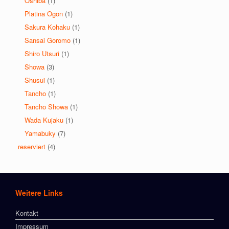
Oshiba
(1)
Platina Ogon
(1)
Sakura Kohaku
(1)
Sansai Goromo
(1)
Shiro Utsuri
(1)
Showa
(3)
Shusui
(1)
Tancho
(1)
Tancho Showa
(1)
Wada Kujaku
(1)
Yamabuky
(7)
reserviert
(4)
Weitere Links
Kontakt
Impressum